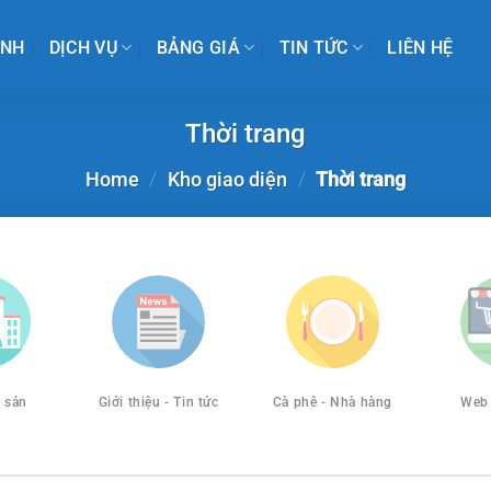
INH
DỊCH VỤ
BẢNG GIÁ
TIN TỨC
LIÊN HỆ
Thời trang
Home
/
Kho giao diện
/
Thời trang
 sản
Giới thiệu - Tin tức
Cà phê - Nhà hàng
Web