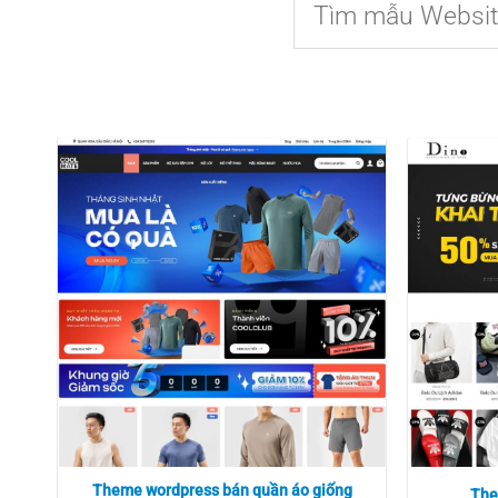
for:
Theme wordpress bán quần áo giống
The