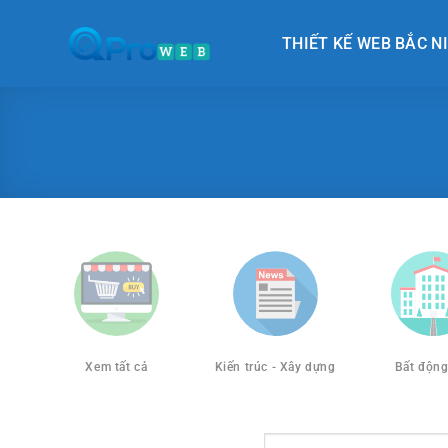
Chuyển
đến
THIẾT KẾ WEB BẮC N
nội
dung
Xem tất cả
Kiến trúc - Xây dựng
Bất động
Search