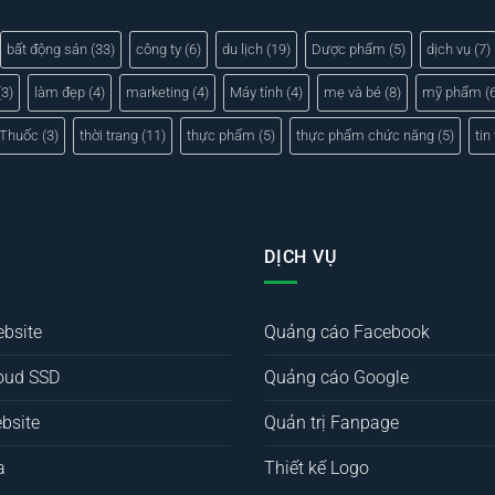
bất động sản
(33)
công ty
(6)
du lịch
(19)
Dược phẩm
(5)
dịch vụ
(7)
3)
làm đẹp
(4)
marketing
(4)
Máy tính
(4)
mẹ và bé
(8)
mỹ phẩm
(6
Thuốc
(3)
thời trang
(11)
thực phẩm
(5)
thực phẩm chức năng
(5)
tin
DỊCH VỤ
ebsite
Quảng cáo Facebook
oud SSD
Quảng cáo Google
bsite
Quản trị Fanpage
a
Thiết kế Logo