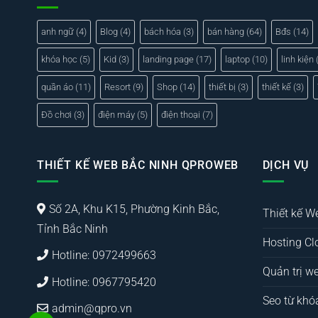
anh ngữ
(4)
Blog
(4)
bách hóa
(3)
bán hàng
(64)
Bđs
(14)
khóa học
(5)
Kid
(3)
landing page
(17)
laptop
(10)
linh kiện
(
quần áo
(11)
Resort
(9)
Shop
(14)
thiết bị
(3)
thiết kế
(3)
Đồ chơi
(3)
điện máy
(5)
điện thoại
(7)
THIẾT KẾ WEB BẮC NINH QPROWEB
DỊCH VỤ
Số 2A, Khu K15, Phường Kinh Bắc,
Thiết kế W
Tỉnh Bắc Ninh
Hosting Cl
Hotline: 0972499663
Quản trị we
Hotline: 0967795420
Seo từ khó
admin@qpro.vn