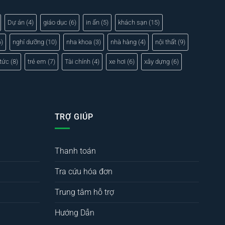
Dự án
(4)
giáo dục
(6)
in ấn
(5)
khách sạn
(15)
)
nghỉ dưỡng
(10)
nha khoa
(3)
nhà hàng
(4)
nội thất
(9)
 tức
(8)
trẻ em
(7)
Tài chính
(4)
xe hơi
(6)
xây dựng
(6)
TRỢ GIÚP
Thanh toán
Tra cứu hóa đơn
Trung tâm hỗ trợ
Hướng Dẫn