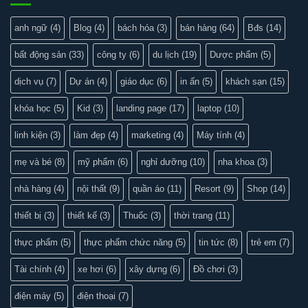
anh ngữ
(4)
Blog
(4)
bách hóa
(3)
bán hàng
(64)
Bđs
(14)
bất động sản
(33)
công ty
(6)
du lịch
(19)
Dược phẩm
(5)
dịch vụ
(7)
Dự án
(4)
giáo dục
(6)
in ấn
(5)
khách sạn
(15)
khóa học
(5)
Kid
(3)
landing page
(17)
laptop
(10)
linh kiện
(3)
làm đẹp
(4)
marketing
(4)
Máy tính
(4)
mẹ và bé
(8)
mỹ phẩm
(6)
nghỉ dưỡng
(10)
nha khoa
(3)
nhà hàng
(4)
nội thất
(9)
quần áo
(11)
Resort
(9)
Shop
(14)
thiết bị
(3)
thiết kế
(3)
Thuốc
(3)
thời trang
(11)
thực phẩm
(5)
thực phẩm chức năng
(5)
tin tức
(8)
trẻ em
(7)
Tài chính
(4)
xe hơi
(6)
xây dựng
(6)
Đồ chơi
(3)
điện máy
(5)
điện thoại
(7)