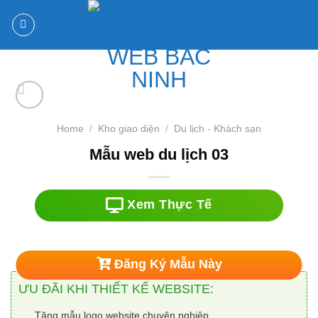
Chuyển
đến
nội
dung
Home
/
Kho giao diện
/
Du lịch - Khách sạn
Mẫu web du lịch 03
Xem Thực Tế
Đăng Ký Mẫu Này
ƯU ĐÃI KHI THIẾT KẾ WEBSITE:
Tặng mẫu logo website chuyên nghiệp