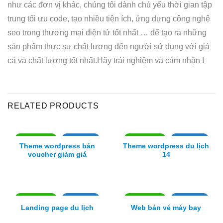
như các đơn vị khác, chúng tôi dành chủ yếu thời gian tập
trung tối ưu code, tạo nhiều tiện ích, ứng dựng công nghệ
seo trong thương mại điện tử tốt nhất … để tạo ra những
sản phẩm thực sự chất lượng đến người sử dụng với giá
cả và chất lượng tốt nhất.Hãy trải nghiệm và cảm nhận !
RELATED PRODUCTS
Xem thực tế
Xem chi tiết
Xem thực tế
Xem chi tiết
Theme wordpress bán
Theme wordpress du lịch
voucher giảm giá
14
Xem thực tế
Xem chi tiết
Xem thực tế
Xem chi tiết
Landing page du lịch
Web bán vé máy bay