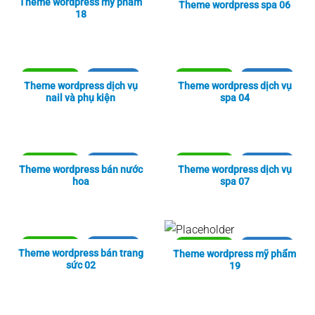
Theme wordpress mỹ phẩm
Theme wordpress spa 06
18
Xem thực tế
Xem chi tiết
Xem thực tế
Xem chi tiết
Theme wordpress dịch vụ
Theme wordpress dịch vụ
nail và phụ kiện
spa 04
Xem thực tế
Xem chi tiết
Xem thực tế
Xem chi tiết
Theme wordpress bán nước
Theme wordpress dịch vụ
hoa
spa 07
Xem thực tế
Xem chi tiết
Xem thực tế
Xem chi tiết
Theme wordpress bán trang
Theme wordpress mỹ phẩm
sức 02
19