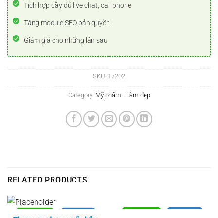
Tích hợp đầy đủ live chat, call phone
Tặng module SEO bản quyền
Giảm giá cho những lần sau
SKU:
17202
Category:
Mỹ phẩm - Làm đẹp
RELATED PRODUCTS
Xem thực tế
Xem chi tiết
Xem thực tế
Xem chi tiết