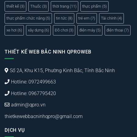
thiết kế
(3)
Thuốc
(3)
thời trang
(11)
thực phẩm
(5)
thực phẩm chức năng
(5)
tin tức
(8)
trẻ em
(7)
Tài chính
(4)
xe hơi
(6)
xây dựng
(6)
Đồ chơi
(3)
điện máy
(5)
điện thoại
(7)
THIẾT KẾ WEB BẮC NINH QPROWEB
Số 2A, Khu K15, Phường Kinh Bắc, Tỉnh Bắc Ninh
Hotline: 0972499663
Hotline: 0967795420
admin@qpro.vn
thietkewebbacninhqpro@gmail.com
DỊCH VỤ