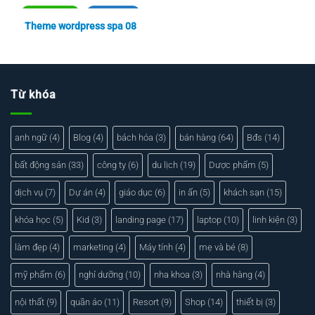
Xem thực tế
Xem chi tiết
Theme wordpress spa 08
Từ khóa
anh ngữ
(4)
Blog
(4)
bách hóa
(3)
bán hàng
(64)
Bđs
(14)
bất động sản
(33)
công ty
(6)
du lịch
(19)
Dược phẩm
(5)
dịch vụ
(7)
Dự án
(4)
giáo dục
(6)
in ấn
(5)
khách sạn
(15)
khóa học
(5)
Kid
(3)
landing page
(17)
laptop
(10)
linh kiện
(3)
làm đẹp
(4)
marketing
(4)
Máy tính
(4)
mẹ và bé
(8)
mỹ phẩm
(6)
nghỉ dưỡng
(10)
nha khoa
(3)
nhà hàng
(4)
nội thất
(9)
quần áo
(11)
Resort
(9)
Shop
(14)
thiết bị
(3)