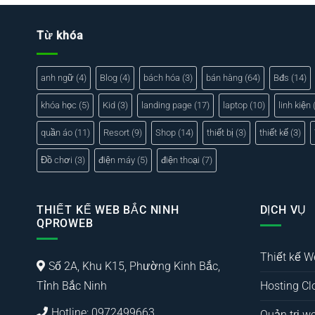
Từ khóa
anh ngữ
(4)
Blog
(4)
bách hóa
(3)
bán hàng
(64)
Bđs
(14)
khóa học
(5)
Kid
(3)
landing page
(17)
laptop
(10)
linh kiện
(
quần áo
(11)
Resort
(9)
Shop
(14)
thiết bị
(3)
thiết kế
(3)
Đồ chơi
(3)
điện máy
(5)
điện thoại
(7)
THIẾT KẾ WEB BẮC NINH
DỊCH VỤ
QPROWEB
Thiết kế W
Số 2A, Khu K15, Phường Kinh Bắc,
Tỉnh Bắc Ninh
Hosting Cl
Hotline: 0972499663
Quản trị we