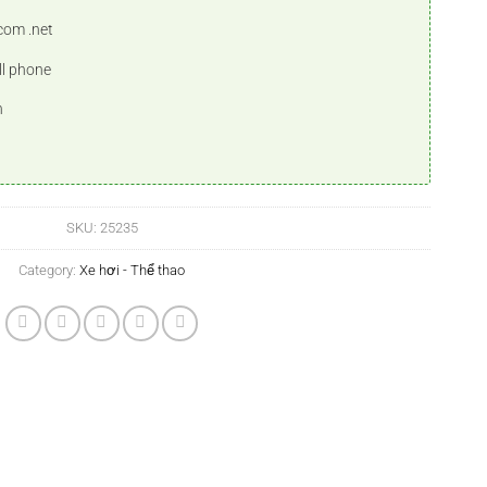
com .net
ll phone
n
SKU:
25235
Category:
Xe hơi - Thể thao