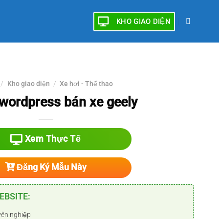
KHO GIAO DIỆN
/
Kho giao diện
/
Xe hơi - Thể thao
ordpress bán xe geely
Xem Thực Tế
Đăng Ký Mẫu Này
EBSITE:
yên nghiệp