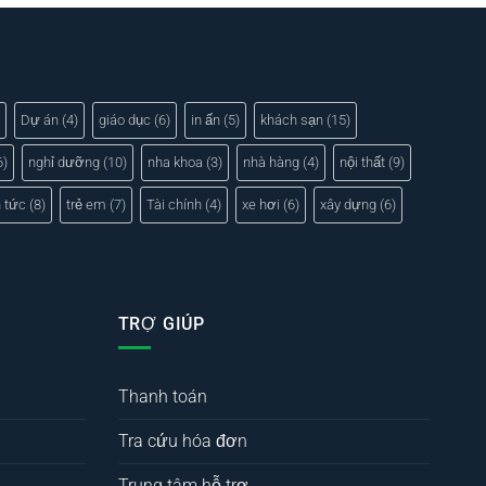
Dự án
(4)
giáo dục
(6)
in ấn
(5)
khách sạn
(15)
6)
nghỉ dưỡng
(10)
nha khoa
(3)
nhà hàng
(4)
nội thất
(9)
n tức
(8)
trẻ em
(7)
Tài chính
(4)
xe hơi
(6)
xây dựng
(6)
TRỢ GIÚP
Thanh toán
Tra cứu hóa đơn
Trung tâm hỗ trợ