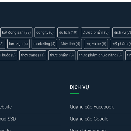
bất động sản
(33)
công ty
(6)
du lịch
(19)
Dược phẩm
(5)
dịch vụ
(7)
3)
làm đẹp
(4)
marketing
(4)
Máy tính
(4)
mẹ và bé
(8)
mỹ phẩm
(
Thuốc
(3)
thời trang
(11)
thực phẩm
(5)
thực phẩm chức năng
(5)
ti
DỊCH VỤ
ebsite
Quảng cáo Facebook
oud SSD
Quảng cáo Google
bsite
Quản trị Fanpage