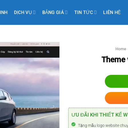
INH
DỊCH VỤ
BẢNG GIÁ
TIN TỨC
LIÊN HỆ
Home
Theme w
ƯU ĐÃI KHI THIẾT KẾ W
Tặng mẫu logo website chu