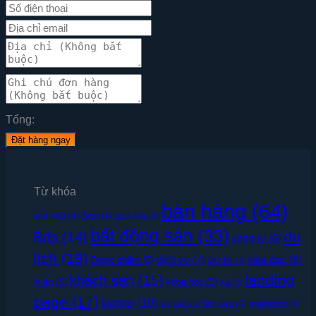
Tổng:
Đặt hàng ngay
Từ khóa
bán hàng
(64)
anh ngữ
(4)
Blog
(4)
bách hóa
(3)
bất động sản
(33)
du
Bđs
(14)
công ty
(6)
lịch
(19)
dịch vụ
(7)
giáo dục
(6)
Dược phẩm
(5)
Dự án
(4)
landing
khách sạn
(15)
in ấn
(5)
khóa học
(5)
Kid
(3)
page
(17)
laptop
(10)
làm đẹp
(4)
marketing
(4)
linh kiện
(3)