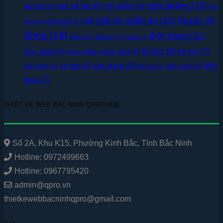
nghỉ dưỡng
(10)
mẹ và bé
(8)
mỹ phẩm
(6)
Máy tính
(4)
nha
quần áo
(11)
nội thất
(9)
Resort
(9)
nhà hàng
(4)
khoa
(3)
Shop
(14)
thời trang
(11)
thiết bị
(3)
thiết kế
(3)
Thuốc
(3)
tin tức
(8)
trẻ em
(7)
thực phẩm
(5)
thực phẩm chức năng
(5)
điện
xe hơi
(6)
xây dựng
(6)
điện máy
(5)
Tài chính
(4)
Đồ chơi
(3)
thoại
(7)
THIẾT KẾ WEB BẮC NINH QPROWEB
Số 2A, Khu K15, Phường Kinh Bắc, Tỉnh Bắc Ninh
Hotline: 0972499663
Hotline: 0967795420
admin@qpro.vn
thietkewebbacninhqpro@gmail.com