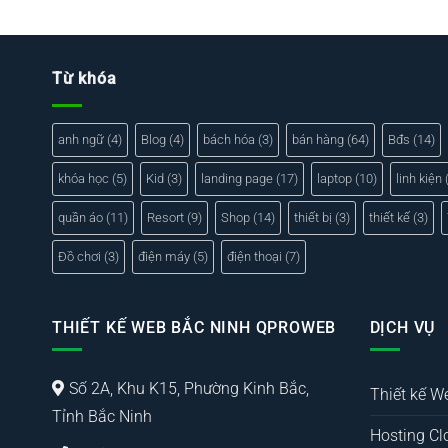
Từ khóa
anh ngữ
(4)
Blog
(4)
bách hóa
(3)
bán hàng
(64)
Bđs
(14)
khóa học
(5)
Kid
(3)
landing page
(17)
laptop
(10)
linh kiện
(
quần áo
(11)
Resort
(9)
Shop
(14)
thiết bị
(3)
thiết kế
(3)
Đồ chơi
(3)
điện máy
(5)
điện thoại
(7)
THIẾT KẾ WEB BẮC NINH QPROWEB
DỊCH VỤ
Số 2A, Khu K15, Phường Kinh Bắc,
Thiết kế W
Tỉnh Bắc Ninh
Hosting Cl