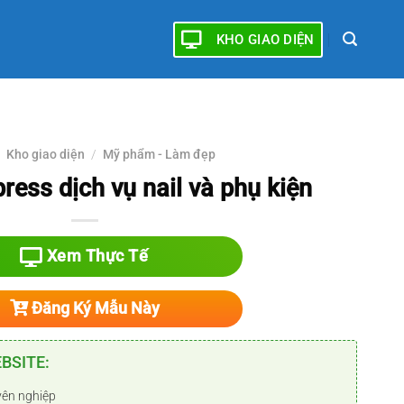
KHO GIAO DIỆN
Kho giao diện
/
Mỹ phẩm - Làm đẹp
ess dịch vụ nail và phụ kiện
Xem Thực Tế
Đăng Ký Mẫu Này
EBSITE:
yên nghiệp