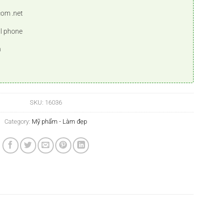
com .net
ll phone
n
SKU:
16036
Category:
Mỹ phẩm - Làm đẹp