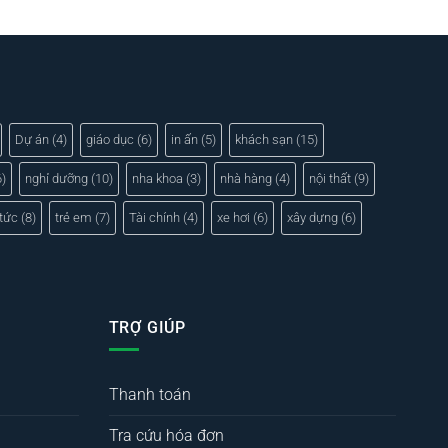
Dự án
(4)
giáo dục
(6)
in ấn
(5)
khách sạn
(15)
)
nghỉ dưỡng
(10)
nha khoa
(3)
nhà hàng
(4)
nội thất
(9)
 tức
(8)
trẻ em
(7)
Tài chính
(4)
xe hơi
(6)
xây dựng
(6)
TRỢ GIÚP
Thanh toán
Tra cứu hóa đơn