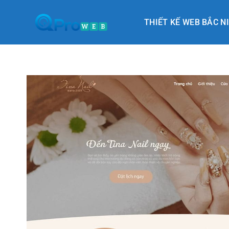
Chuyển
đến
THIẾT KẾ WEB BẮC N
nội
dung