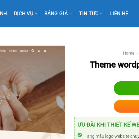
INH
DỊCH VỤ
BẢNG GIÁ
TIN TỨC
LIÊN HỆ
Home
/
Theme wordpr
ƯU ĐÃI KHI THIẾT KẾ W
Tặng mẫu logo website chu