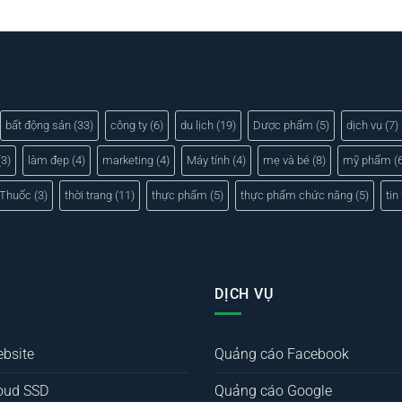
bất động sản
(33)
công ty
(6)
du lịch
(19)
Dược phẩm
(5)
dịch vụ
(7)
3)
làm đẹp
(4)
marketing
(4)
Máy tính
(4)
mẹ và bé
(8)
mỹ phẩm
(6
Thuốc
(3)
thời trang
(11)
thực phẩm
(5)
thực phẩm chức năng
(5)
tin
DỊCH VỤ
ebsite
Quảng cáo Facebook
oud SSD
Quảng cáo Google