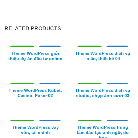
RELATED PRODUCTS
Xem thực tế
Xem chi tiết
Xem thực tế
Xem chi tiết
Theme WordPress giới
Theme WordPress dịch vụ
thiệu dự án đầu tư online
in ấn, thiết kế 04
Xem thực tế
Xem chi tiết
Xem thực tế
Xem chi tiết
Theme WordPress Kubet,
Theme WordPress dịch vụ
Casino, Poker 02
studio, chụp ảnh cưới 03
Xem thực tế
Xem chi tiết
Xem thực tế
Xem chi tiết
Theme WordPress vay
Theme WordPress trung
vốn, tài chính
tâm đào tạo anh ngữ, du
học