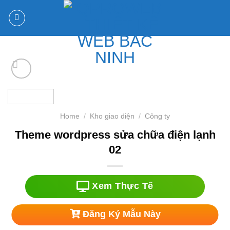
Chuyển
đến
nội
dung
Home
/
Kho giao diện
/
Công ty
Theme wordpress sửa chữa điện lạnh
02
Xem Thực Tế
Đăng Ký Mẫu Này