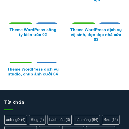
Xem thực tế
Xem chi tiết
Xem thực tế
Xem chi tiết
Theme WordPress công
Theme WordPress dịch vụ
ty kiến trúc 02
vệ sinh, dọn dẹp nhà cửa
03
Xem thực tế
Xem chi tiết
Theme WordPress dịch vụ
studio, chụp ảnh cưới 04
Từ khóa
anh ngữ
(4)
Blog
(4)
bách hóa
(3)
bán hàng
(64)
Bđs
(14)