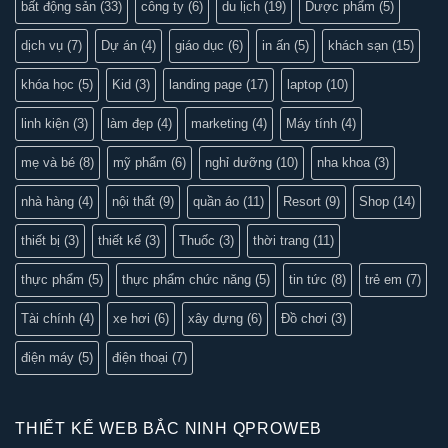
bất động sản
(33)
công ty
(6)
du lịch
(19)
Dược phẩm
(5)
dịch vụ
(7)
Dự án
(4)
giáo dục
(6)
in ấn
(5)
khách sạn
(15)
khóa học
(5)
Kid
(3)
landing page
(17)
laptop
(10)
linh kiện
(3)
làm đẹp
(4)
marketing
(4)
Máy tính
(4)
mẹ và bé
(8)
mỹ phẩm
(6)
nghỉ dưỡng
(10)
nha khoa
(3)
nhà hàng
(4)
nội thất
(9)
quần áo
(11)
Resort
(9)
Shop
(14)
thiết bị
(3)
thiết kế
(3)
Thuốc
(3)
thời trang
(11)
thực phẩm
(5)
thực phẩm chức năng
(5)
tin tức
(8)
trẻ em
(7)
Tài chính
(4)
xe hơi
(6)
xây dựng
(6)
Đồ chơi
(3)
điện máy
(5)
điện thoại
(7)
THIẾT KẾ WEB BẮC NINH QPROWEB