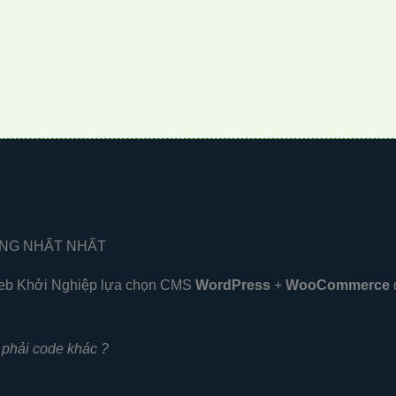
NG NHẤT NHẤT
b Khởi Nghiệp lựa chọn CMS
WordPress
+
WooCommerce
đ
phải code khác ?