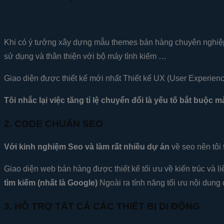
Khi có ý tưởng xây dựng mẫu themes bán hàng chuyên nghiệp n
sử dụng và thân thiện với bộ máy tình kiếm …
Giao diện được thiết kế mới nhất Thiết kế UX (User Experience)
Tôi nhắc lại việc tăng tỉ lệ chuyển đổi là yếu tố bắt buộc 
2. CODE CHUẨN SEO
Với kinh nghiệm Seo và làm rất nhiều dự án
về seo nên tôi
Giao diện web bán hàng được thiết kế tối ưu về kiến trúc và l
tìm kiếm (nhất là Google)
Ngoài ra tính năng tối ưu nội dung
3. HỖ TRỢ TẤT CẢ CÁC THIẾT BỊ DI ĐỘNG