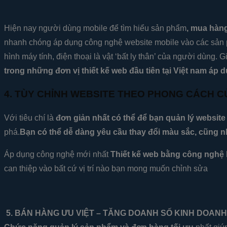
Hiện nay người dùng mobile để tìm hiểu sản phẩm
, mua hàng
nhanh chóng áp dụng công nghệ website mobile vào các sản p
hình máy tính, điện thoại là vật ‘bất ly thân’ của người dùng.
trong những đơn vị thiết kế web đầu tiên tại Việt nam áp d
4. TÙY CHỈNH WEBSITE THEO PHONG CÁCH C
Với tiêu chí là
đơn giản nhất có thể để bạn quản lý website
phá.
Bạn có thể dễ dàng yêu cầu thay đổi màu sắc, cũng 
Áp dụng công nghệ mới nhất
Thiết kế web bằng công nghệ 
can thiệp vào bất cứ vị trí nào bạn mong muốn chỉnh sửa
5. BÁN HÀNG ƯU VIỆT – TĂNG DOANH SỐ KINH DOANH