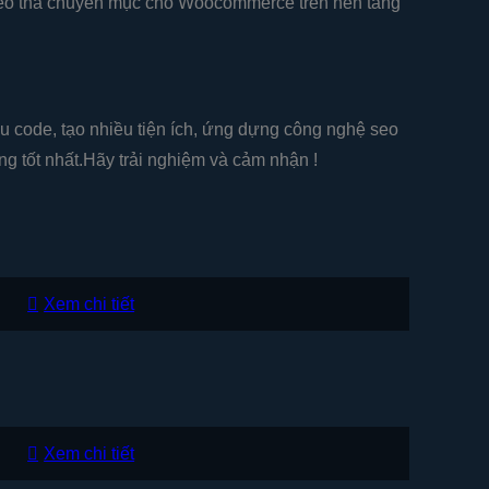
m kéo thả chuyên mục cho Woocommerce trên nền tảng
ưu code, tạo nhiều tiện ích, ứng dựng công nghệ seo
g tốt nhất.Hãy trải nghiệm và cảm nhận !
Xem chi tiết
Xem chi tiết