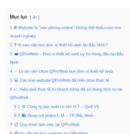
Mục lục
ẩn
1
🌐 Website là “văn phòng online” không thể thiếu của mọi
doanh nghiệp
2
❓ Vì sao cần tìm đơn vị thiết kế web tại Bắc Ninh?
3
💼 QProWeb – Đơn vị thiết kế web uy tín hàng đầu tại Bắc
Ninh
4
✅ Lý do nên chọn QProWeb làm đơn vị thiết kế web
5
💻 Các loại website QProWeb đã triển khai thực tế
6
📈 Hiệu quả thực tế từ khách hàng đã sử dụng dịch vụ tại
QProWeb
6.1
⚙️ Công ty sản xuất cơ khí H.T – Quế Võ
6.2
🛍 Shop mỹ phẩm L.M – TP. Bắc Ninh
7
📋 Quy trình làm việc tại QProWeb
8
🎁 Ưu đãi khi làm website tại QProWeb