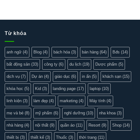
Từ khóa
anh ngữ
(4)
Blog
(4)
bách hóa
(3)
bán hàng
(64)
Bđs
(14)
bất động sản
(33)
công ty
(6)
du lịch
(19)
Dược phẩm
(5)
dịch vụ
(7)
Dự án
(4)
giáo dục
(6)
in ấn
(5)
khách sạn
(15)
khóa học
(5)
Kid
(3)
landing page
(17)
laptop
(10)
linh kiện
(3)
làm đẹp
(4)
marketing
(4)
Máy tính
(4)
mẹ và bé
(8)
mỹ phẩm
(6)
nghỉ dưỡng
(10)
nha khoa
(3)
nhà hàng
(4)
nội thất
(9)
quần áo
(11)
Resort
(9)
Shop
(14)
thiết bị
(3)
thiết kế
(3)
Thuốc
(3)
thời trang
(11)