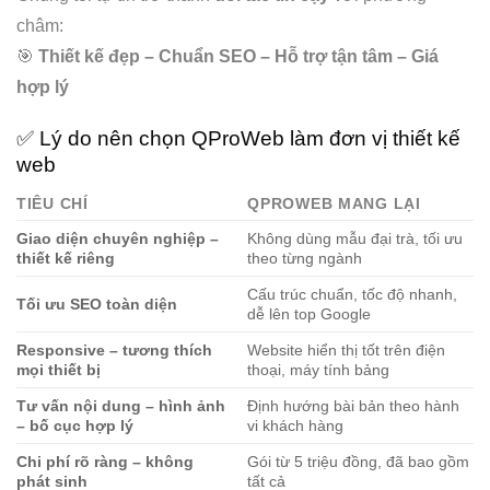
châm:
🎯
Thiết kế đẹp – Chuẩn SEO – Hỗ trợ tận tâm – Giá
hợp lý
✅ Lý do nên chọn QProWeb làm đơn vị thiết kế
web
TIÊU CHÍ
QPROWEB MANG LẠI
Giao diện chuyên nghiệp –
Không dùng mẫu đại trà, tối ưu
thiết kế riêng
theo từng ngành
Cấu trúc chuẩn, tốc độ nhanh,
Tối ưu SEO toàn diện
dễ lên top Google
Responsive – tương thích
Website hiển thị tốt trên điện
mọi thiết bị
thoại, máy tính bảng
Tư vấn nội dung – hình ảnh
Định hướng bài bản theo hành
– bố cục hợp lý
vi khách hàng
Chi phí rõ ràng – không
Gói từ 5 triệu đồng, đã bao gồm
phát sinh
tất cả