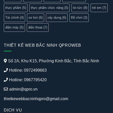
thực phẩm
(5)
thực phẩm chức năng
(5)
tin tức
(8)
trẻ em
(7)
Tài chính
(4)
xe hơi
(6)
xây dựng
(6)
Đồ chơi
(3)
điện máy
(5)
điện thoại
(7)
THIẾT KẾ WEB BẮC NINH QPROWEB
Số 2A, Khu K15, Phường Kinh Bắc, Tỉnh Bắc Ninh
Hotline: 0972499663
Hotline: 0967795420
admin@qpro.vn
thietkewebbacninhqpro@gmail.com
DỊCH VỤ