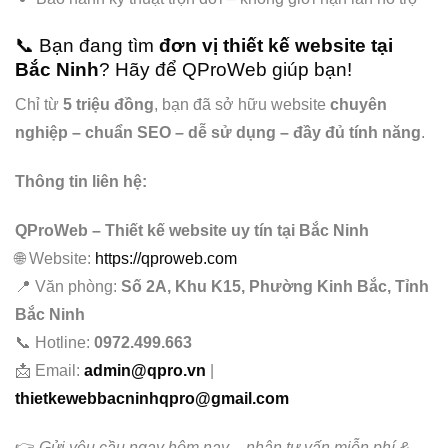
📞 Bạn đang tìm
đơn vị thiết kế website tại
Bắc Ninh
? Hãy để QProWeb giúp bạn!
Chỉ từ
5 triệu đồng
, bạn đã sở hữu website
chuyên
nghiệp – chuẩn SEO – dễ sử dụng – đầy đủ tính năng
.
Thông tin liên hệ:
QProWeb – Thiết kế website uy tín tại Bắc Ninh
🌐 Website:
https://qproweb.com
📍 Văn phòng:
Số 2A, Khu K15, Phường Kinh Bắc, Tỉnh
Bắc Ninh
📞 Hotline:
0972.499.663
📩 Email:
admin@qpro.vn
|
thietkewebbacninhqpro@gmail.com
👉
Gửi yêu cầu ngay hôm nay – nhận tư vấn miễn phí &